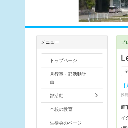
メニュー
ブ
Le
トップページ
月行事・部活動計
画
【
投稿
部活動
廊
本校の教育
イ
生徒会のページ