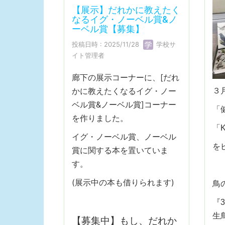
【展示】だれかに教えたく
なるイグ・ノーベル賞&ノ
ーベル賞【募集】
投稿日時 : 2025/11/28
学校サ
イト管理者
廊下の展示コーナーに、[だれ
３
かに教えたくなるイグ・ノー
ベル賞&ノーベル賞]コーナー
「
を作りました。
「
イグ・ノーベル賞、ノーベル
を
賞に関する本を置いていま
す。
(展示中の本も借りられます)
鳥
『
生
【募集中】もし、だれか