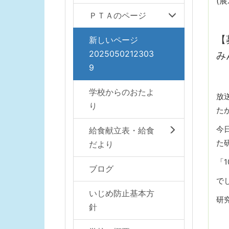
(
ＰＴＡのページ
【
新しいページ
2025050212303
み
9
学校からのおたよ
放
り
た
今
給食献立表・給食
た
だより
「
ブログ
で
いじめ防止基本方
研
針