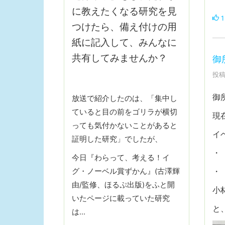
に教えたくなる研究を見
1
つけたら、備え付けの用
紙に記入して、みんなに
共有してみませんか？
御
投稿
御
放送で紹介したのは、「集中し
ていると目の前をゴリラが横切
現
っても気付かないことがあると
イ
証明した研究」でしたが、
・
今日『わらって、考える！イ
・
グ・ノーベル賞ずかん』(古澤輝
由/監修、ほるぷ出版)をふと開
小
いたページに載っていた研究
と
は…