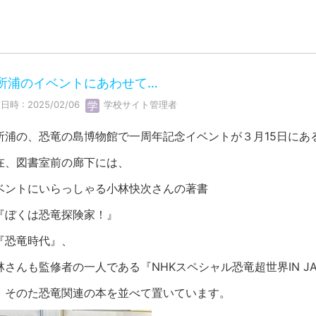
所浦のイベントにあわせて…
日時 : 2025/02/06
学校サイト管理者
所浦の、恐竜の島博物館で一周年記念イベントが３月15日にあ
在、図書室前の廊下には、
ベントにいらっしゃる小林快次さんの著書
『ぼくは恐竜探険家！』
『恐竜時代』、
林さんも監修者の一人である『NHKスペシャル恐竜超世界IN JA
、そのた恐竜関連の本を並べて置いています。