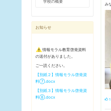
学校の概要
み
お知らせ
情報モラル教育啓発資料
の送付がありました。
ご一読ください。
【別紙２】情報モラル啓発資
料⑦.docx
【別紙３】情報モラル啓発資
料⑧.docx
1