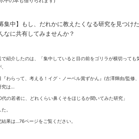
展示中の本も借りられます)
募集中】もし、だれかに教えたくなる研究を見つけ
んなに共有してみませんか？
送で紹介したのは、「集中していると目の前をゴリラが横切っても
が、
日『わらって、考える！イグ・ノーベル賞ずかん』(古澤輝由/監修
研究は…
10代の若者に、どれくらい鼻くそをほじるか聞いてみた研究」
した。
究結果は…76ページをご覧ください。