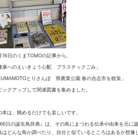
月16日のくまTOMOの記事から、
健康へのえいきょう心配 プラスチックごみ」
KUMAMOTOとりさんぽ 県農業公園 春の合志市を散策」
ピックアップして関連図書を集めました。
の本は、眺めるだけでも楽しいです。
366日の誕生鳥辞典』は、その鳥にまつわる伝承や由来を元に
鳥はどんな鳥か調べたり、自分と似ているところはあるか想像