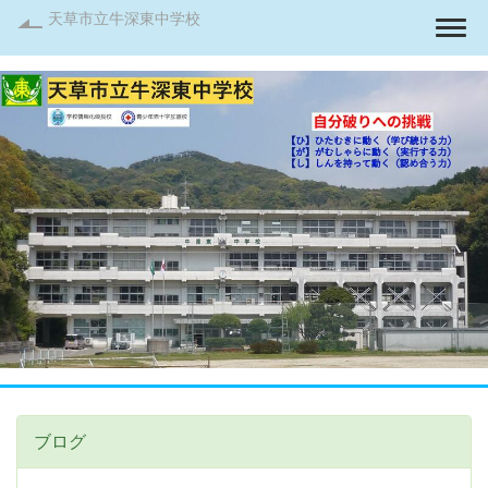
天草市立牛深東中学校
Togg
ブログ