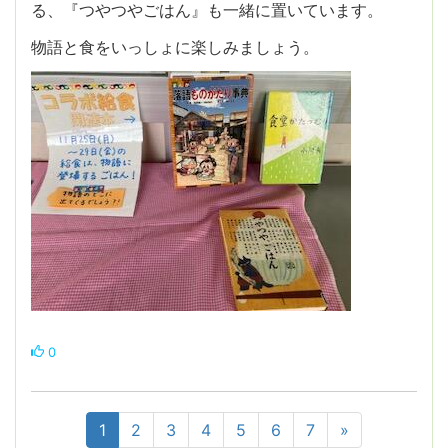
る、『つやつやごはん』も一緒に置いています。
物語と食をいっしょに楽しみましょう。
0
1
2
3
4
5
6
7
»