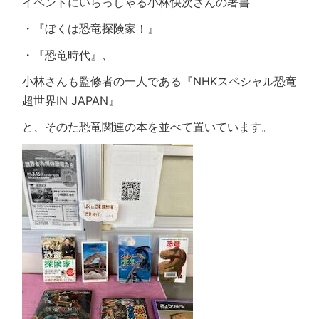
イベントにいらっしゃる小林快次さんの著書
・『ぼくは恐竜探険家！』
・『恐竜時代』、
小林さんも監修者の一人である『NHKスペシャル恐竜
超世界IN JAPAN』
と、そのた恐竜関連の本を並べて置いています。