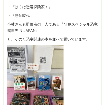
・『ぼくは恐竜探険家！』
・『恐竜時代』、
小林さんも監修者の一人である『NHKスペシャル恐竜
超世界IN JAPAN』
と、そのた恐竜関連の本を並べて置いています。