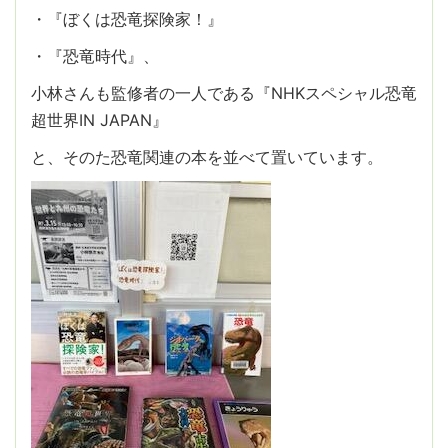
・『ぼくは恐竜探険家！』
・『恐竜時代』、
小林さんも監修者の一人である『NHKスペシャル恐竜
超世界IN JAPAN』
と、そのた恐竜関連の本を並べて置いています。