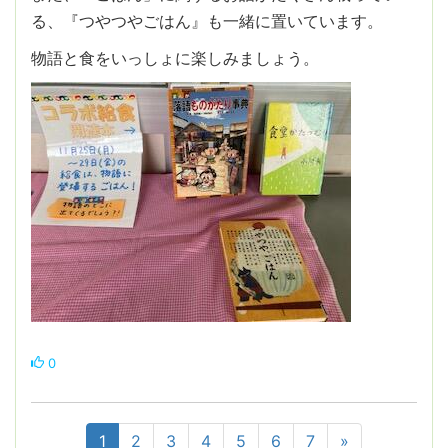
る、『つやつやごはん』も一緒に置いています。
物語と食をいっしょに楽しみましょう。
0
1
2
3
4
5
6
7
»