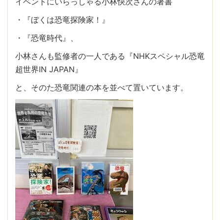
イベントにいらっしゃる小林快次さんの著書
・『ぼくは恐竜探険家！』
・『恐竜時代』、
小林さんも監修者の一人である『NHKスペシャル恐竜
超世界IN JAPAN』
と、そのた恐竜関連の本を並べて置いています。