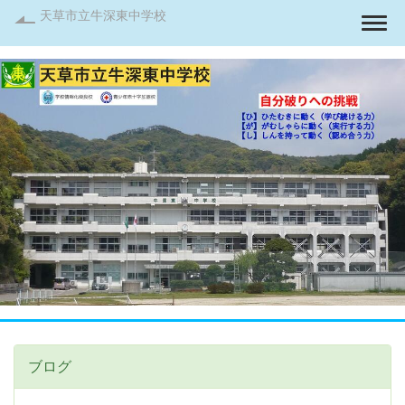
天草市立牛深東中学校
Togg
ブログ