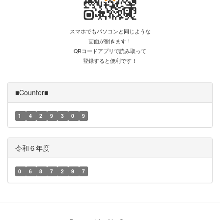
スマホでもパソコンと同じような
画面が開きます！
QRコードアプリで読み取って
登録すると便利です！
■Counter■
1
4
2
9
3
0
9
令和６年度
0
6
8
7
2
9
7