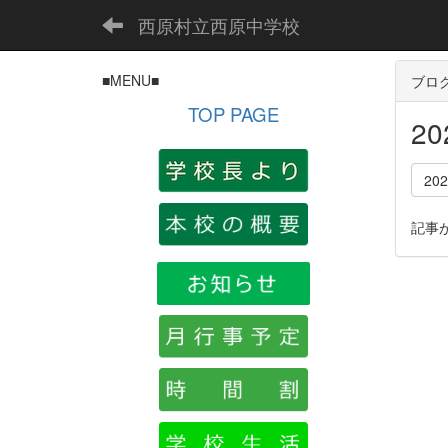
西原村立西原中学校
■MENU■
ブロ
TOP PAGE
2
20
記事