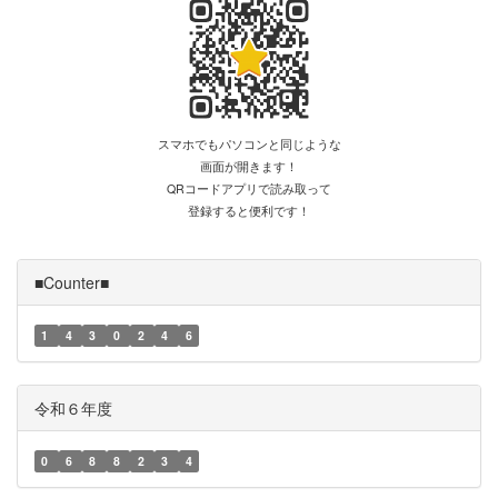
スマホでもパソコンと同じような
画面が開きます！
QRコードアプリで読み取って
登録すると便利です！
■Counter■
1
4
3
0
2
4
6
令和６年度
0
6
8
8
2
3
4