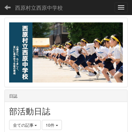
西原村立西原中学校
Toggl
日誌
部活動日誌
全ての記事
10件