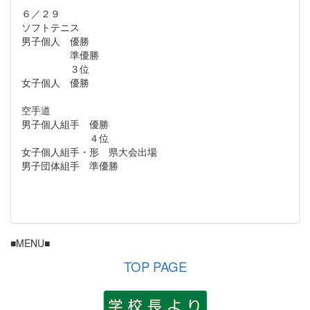
６／２９
ソフトテニス
男子個人 優勝
準優勝
３位
女子個人 優勝
空手道
男子個人組手 優勝
４位
女子個人組手・形 県大会出場
男子団体組手 準優勝
■MENU■
TOP PAGE