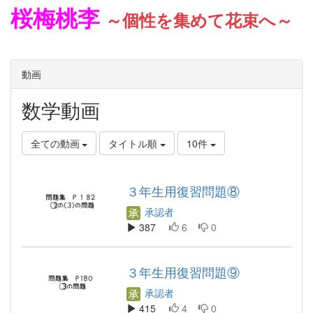
桜梅桃李
～個性を集めて花束へ～
動画
数学動画
全ての動画
タイトル順
10件
３年生用復習問題⑧
承認者
387
6
0
３年生用復習問題⑨
承認者
415
4
0