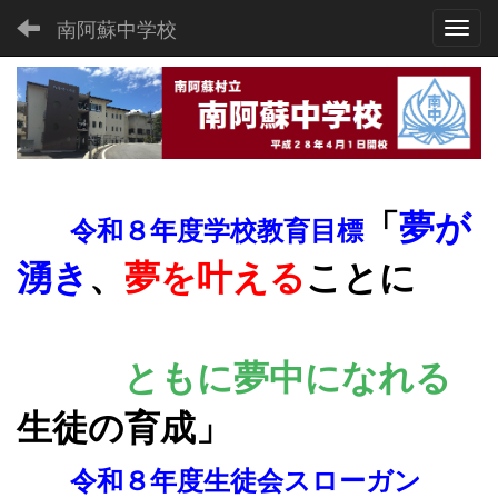
南阿蘇中学校
Toggl
「
夢が
令和８年度学校教育目標
湧き
、
夢を叶える
ことに
ともに夢
中になれる
生徒の育成
」
令和８年度生徒会スローガン