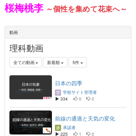
桜梅桃李
～個性を集めて花束へ～
動画
理科動画
全ての動画
新着順
5件
日本の四季
学校サイト管理者
334
0
0
前線の通過と天気の変化
承認者
225
1
0