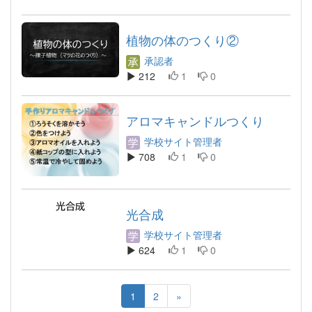
植物の体のつくり②
承認者
212
1
0
アロマキャンドルつくり
学校サイト管理者
708
1
0
光合成
学校サイト管理者
624
1
0
1
2
»