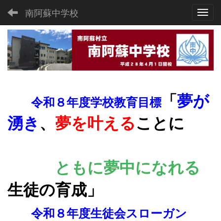
南阿蘇中学校
Toggl
「
夢が
令和８年度学校教育目標
湧き
、
夢を叶える
ことに
ともに夢
中になれる
生徒の育成
」
令和８年度生徒会スローガン