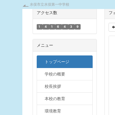
水俣市立水俣第一中学校
アクセス数
フ
1
4
1
6
4
3
9
メニュー
トップページ
学校の概要
校長挨拶
本校の教育
環境教育