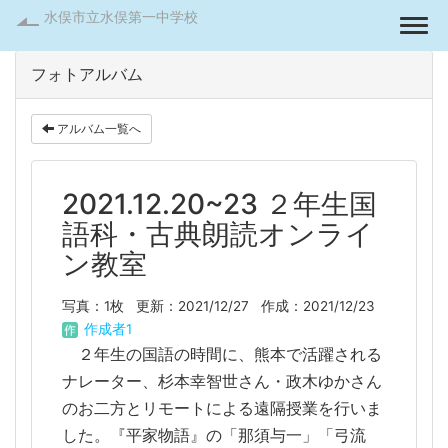
水俣市立水俣第一中学校
Togg
フォトアルバム
アルバム一覧へ
2021.12.20~23 ２年生国
語科・古典朗読オンライ
ン教室
写真：1枚
更新：2021/12/27
作成：2021/12/23
作成者1
２年生の国語の時間に、熊本で活躍される
ナレーター、杉本幸智世さん・政木ゆかさん
のお二方とリモートによる遠隔授業を行いま
した。『平家物語』の「那須与一」「弓流