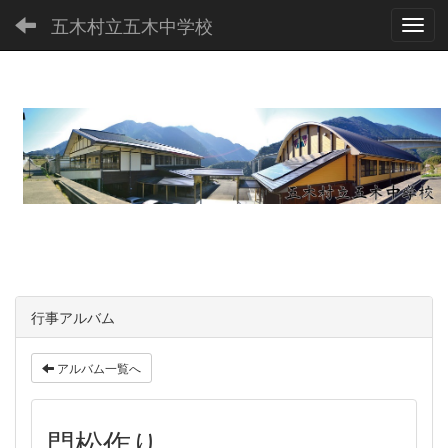
五木村立五木中学校
Toggl
行事アルバム
アルバム一覧へ
門松作り