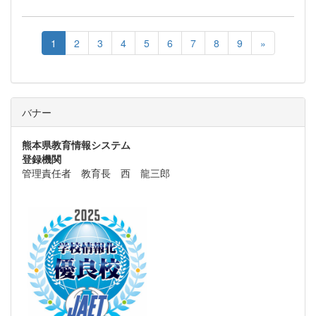
1
2
3
4
5
6
7
8
9
»
バナー
熊本県教育情報システム
登録機関
管理責任者 教育長 西 龍三郎