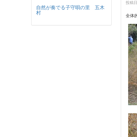
投稿日時
自然が奏でる子守唄の里 五木
村
全体