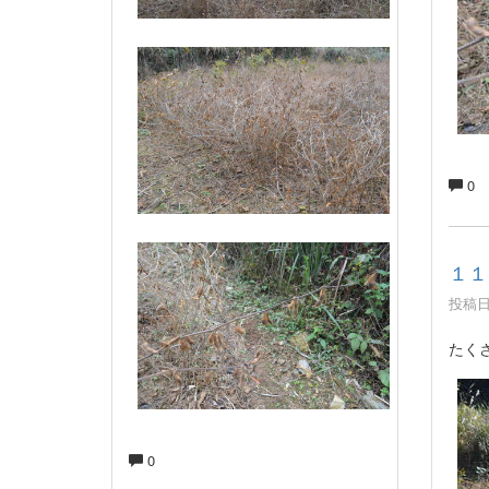
0
１１
投稿日時
たく
0