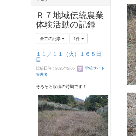
Ｒ７地域伝統農業
体験活動の記録
全ての記事
1件
１１／１１（火）１６８日
目
投稿日時 : 2025/12/05
学校サイト
管理者
そろそろ収穫の時期です！