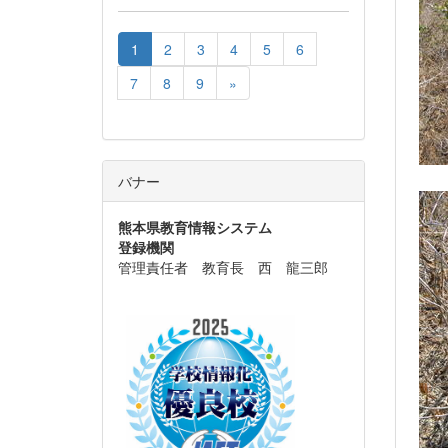
1
2
3
4
5
6
7
8
9
»
バナー
熊本県教育情報システム
登録機関
管理責任者 教育長 西 龍三郎