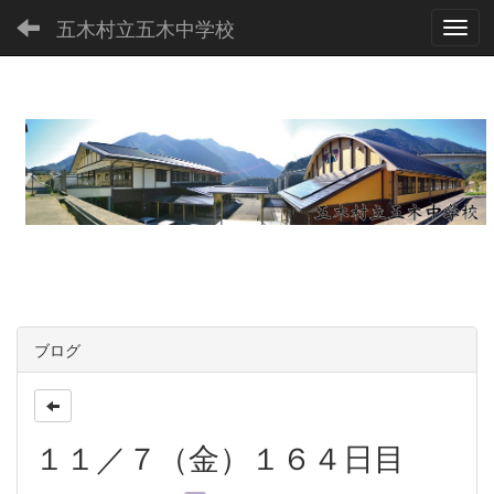
五木村立五木中学校
Toggl
ブログ
１１／７（金）１６４日目