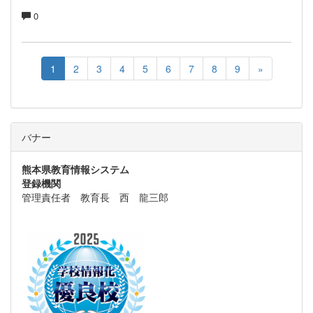
0
1
2
3
4
5
6
7
8
9
»
バナー
熊本県教育情報システム
登録機関
管理責任者 教育長 西 龍三郎