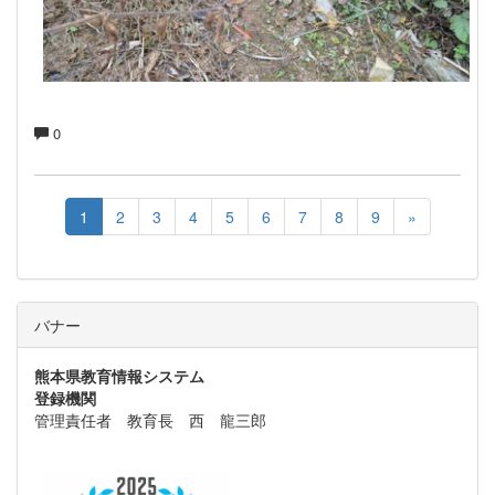
0
1
2
3
4
5
6
7
8
9
»
バナー
熊本県教育情報システム
登録機関
管理責任者 教育長 西 龍三郎