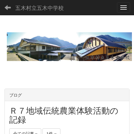
五木村立五木中学校
Toggl
ブログ
Ｒ７地域伝統農業体験活動の
記録
全ての記事
1件