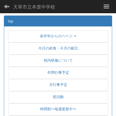
天草市立本渡中学校
Toggl
top
各学年からのページ
今日の給食・今月の献立
校内研修について
年間行事予定
月行事予定
部活動
時間割〜毎週更新中〜