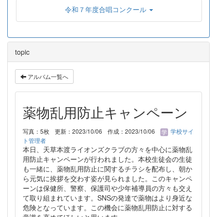
令和７年度合唱コンクール
topic
アルバム一覧へ
薬物乱用防止キャンペーン
写真：5枚
更新：2023/10/06
作成：2023/10/06
学校サイ
ト管理者
本日、天草本渡ライオンズクラブの方々を中心に薬物乱
用防止キャンペーンが行われました。本校生徒会の生徒
も一緒に、薬物乱用防止に関するチラシを配布し、朝か
ら元気に挨拶を交わす姿が見られました。このキャンペ
ーンは保健所、警察、保護司や少年補導員の方々も交え
て取り組まれています。SNSの発達で薬物はより身近な
危険となっています。この機会に薬物乱用防止に対する
意識を高めてほしいと思います。