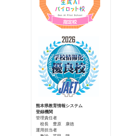
熊本県教育情報システム
登録機関
管理責任者
校長 豊原 康徳
運用担当者
教諭 芹田 陽