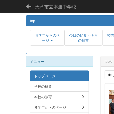
天草市立本渡中学校
top
各学年からのペ
今日の給食・今月
校
ージ
の献立
メニュー
topic
トップページ
学校の概要
本校の教育
各学年からのページ