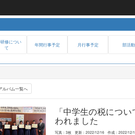
内研修につい
年間行事予定
月行事予定
部活動
て
アルバム一覧へ
「中学生の税につい
われました
写真：3枚
更新：2022/12/16
作成：2022/12/