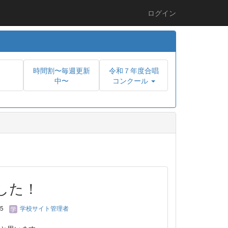
ログイン
時間割〜毎週更新
令和７年度合唱
中〜
コンクール
した！
15
学校サイト管理者