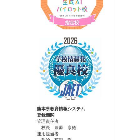
熊本県教育情報システム
登録機関
管理責任者
校長 豊原 康徳
運用担当者
教諭 芹田 陽