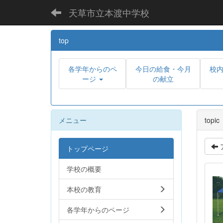
天草市立本渡中学校
top
各学年からのペ
今日の給食・今月
校
ージ
の献立
メニュー
topic
トップページ
学校の概要
本校の教育
各学年からのページ