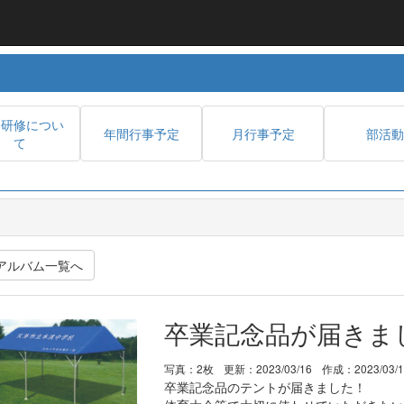
内研修につい
年間行事予定
月行事予定
部活動
て
アルバム一覧へ
卒業記念品が届きま
写真：2枚
更新：2023/03/16
作成：2023/03/
卒業記念品のテントが届きました！