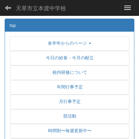
天草市立本渡中学校
Toggl
top
各学年からのページ
今日の給食・今月の献立
校内研修について
年間行事予定
月行事予定
部活動
時間割〜毎週更新中〜