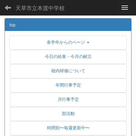
天草市立本渡中学校
Toggl
top
各学年からのページ
今日の給食・今月の献立
校内研修について
年間行事予定
月行事予定
部活動
時間割〜毎週更新中〜