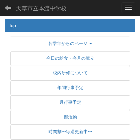
天草市立本渡中学校
Toggl
top
各学年からのページ
今日の給食・今月の献立
校内研修について
年間行事予定
月行事予定
部活動
時間割〜毎週更新中〜