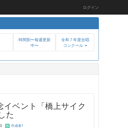
ログイン
時間割〜毎週更新
令和７年度合唱
中〜
コンクール
念イベント「橋上サイク
した
13
作成者1