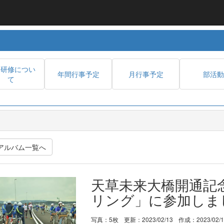
内研修につい
年間行事予定
月行事予定
部活動
て
アルバム一覧へ
天草未来大橋開通記
リング」に参加しま
写真：5枚
更新：2023/02/13
作成：2023/02/