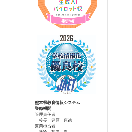
熊本県教育情報システム
登録機関
管理責任者
校長 豊原 康徳
運用担当者
教諭 芹田 陽