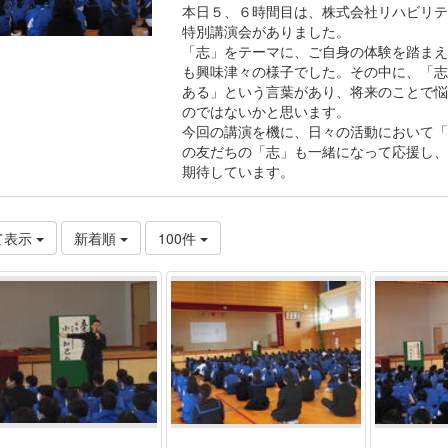
本日５、６時間目は、株式会社リハビリテ
特別講演会がありました。
「志」をテーマに、ご自身の体験を踏まえ
も興味津々の様子でした。その中に、「志
ある」という言葉があり、将来のことで悩
のではないかと思います。
今回の講演を機に、日々の活動において「
の友だちの「志」も一緒になって応援し、
期待しています。
て表示
新着順
100件