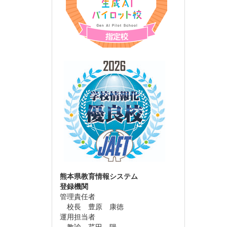
熊本県教育情報システム
登録機関
管理責任者
校長 豊原 康徳
運用担当者
教諭 芹田 陽