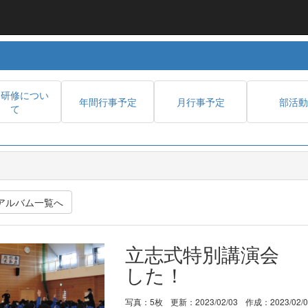
内研修につい
年間行事予定
月行事予定
部活動
て
アルバム一覧へ
立志式特別講演会 
した！
写真：5枚
更新：2023/02/03
作成：2023/02/