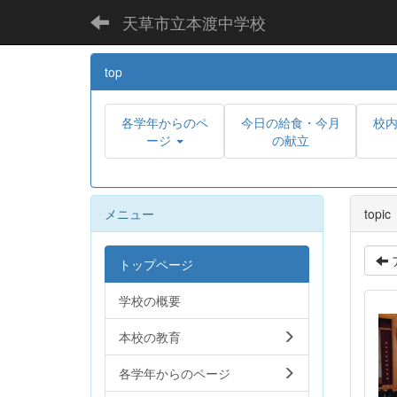
天草市立本渡中学校
top
各学年からのペ
今日の給食・今月
校
ージ
の献立
メニュー
topic
トップページ
学校の概要
本校の教育
各学年からのページ