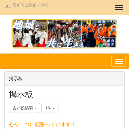
湯前町立湯前中学校
Togg
p
n
r
e
e
x
v
t
i
o
掲示板
u
s
掲示板
古い投稿順
1件
心を一つに頑張っています！