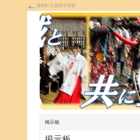
湯前町立湯前中学校
p
r
e
v
i
o
u
s
掲示板
掲示板