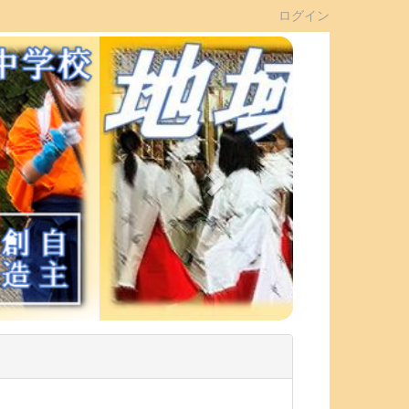
ログイン
n
e
x
t