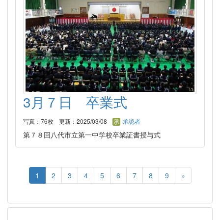
3月７日 卒業式
写真：76枚
更新：2025/03/08
承認者
第７８回八代市立第一中学校卒業証書授与式
1
2
3
4
5
6
7
8
9
»