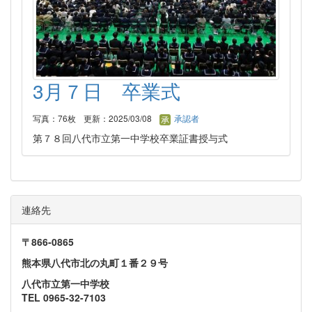
3月７日 卒業式
写真：76枚
更新：2025/03/08
承認者
第７８回八代市立第一中学校卒業証書授与式
連絡先
〒866‐0865
熊本県八代市北の丸町１番２９号
八代市立第一中学校
TEL 0965-32-7103