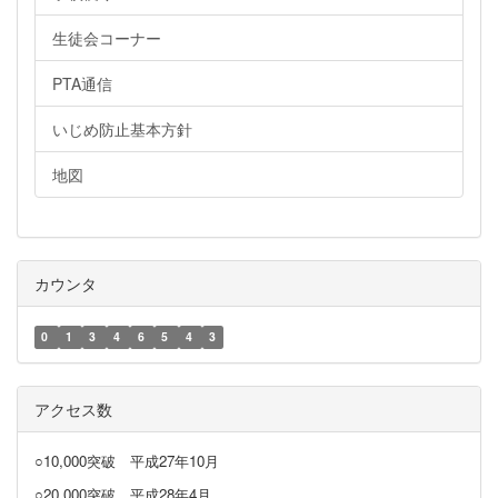
生徒会コーナー
PTA通信
いじめ防止基本方針
地図
カウンタ
0
1
3
4
6
5
4
3
アクセス数
○10,000突破
平成27年10月
○20,000突破
平成28年4月