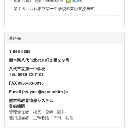
写真：76枚
更新：2025/03/08
承認者
第７８回八代市立第一中学校卒業証書授与式
連絡先
〒866‐0865
熊本県八代市北の丸町１番２９号
八代市立第一中学校
TEL 0965-32-7103
FAX 0965-33-0915
E-mail jhs-yat1@yatsushiro.jp
熊本県教育情報システム
登録機関
管理責任者 校長 兒嶋 顕伸
運用担当者 主幹教諭 下田 功治