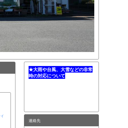
★
大雨や台風、大雪などの非常
時の対応について
サイ
連絡先