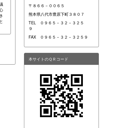
議
〒８６６－００６５
心
熊本県八代市豊原下町３８０７
き
と
TEL ０９６５－３２－３２５
９
FAX ０９６５－３２－３２５９
本サイトのＱＲコード