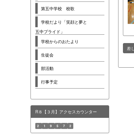
第五中学校 校歌
学校だより「笑顔と夢と
五中プライド」
学校からのおたより
差
生徒会
部活動
行事予定
R８【３月】アクセスカウンター
2
1
9
5
7
2