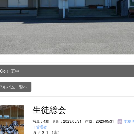
 Go！ 五中
アルバム一覧へ
生徒総会
写真：4枚
更新：2023/05/31
作成：2023/05/31
学校
ト管理者
５／３１（水）