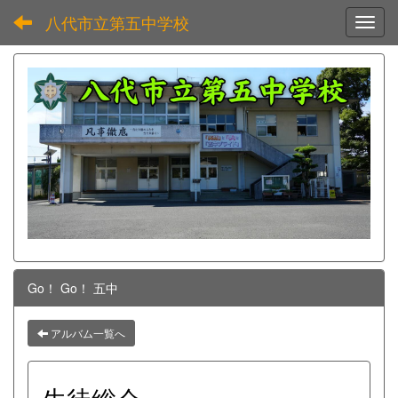
八代市立第五中学校
Toggl
Go！ Go！ 五中
アルバム一覧へ