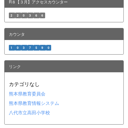
R８【３月】アクセスカウンター
2
2
0
3
6
6
カウンタ
1
0
3
7
5
9
0
リンク
カテゴリなし
熊本県教育委員会
熊本県教育情報システム
八代市立高田小学校