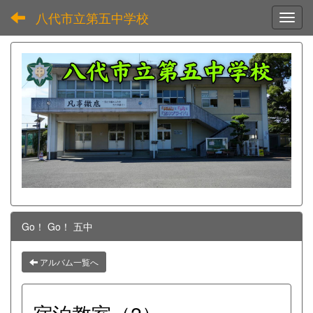
八代市立第五中学校
Toggl
Go！ Go！ 五中
アルバム一覧へ