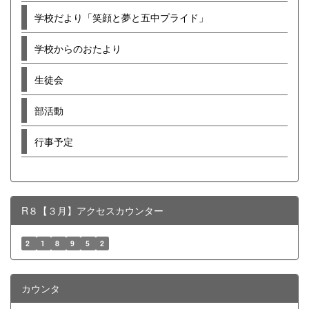
学校だより「笑顔と夢と五中プライド」
学校からのおたより
生徒会
部活動
行事予定
R８【３月】アクセスカウンター
2
1
8
9
5
2
カウンタ