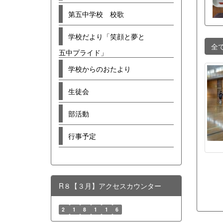
第五中学校 校歌
学校だより「笑顔と夢と
全
五中プライド」
学校からのおたより
生徒会
部活動
行事予定
R８【３月】アクセスカウンター
2
1
8
1
1
6