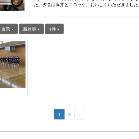
た。夕食は豚丼とコロッケ。おいしくいただきました
て表示
新着順
1件
1
2
»