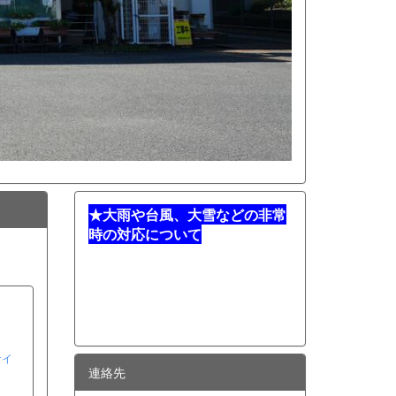
★
大雨や台風、大雪などの非常
時の対応について
サイ
連絡先