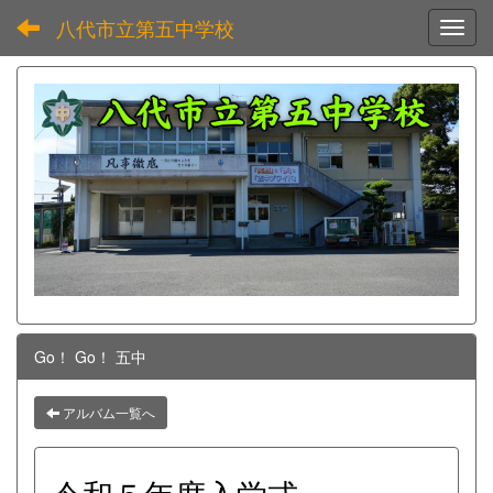
八代市立第五中学校
Toggl
Go！ Go！ 五中
アルバム一覧へ