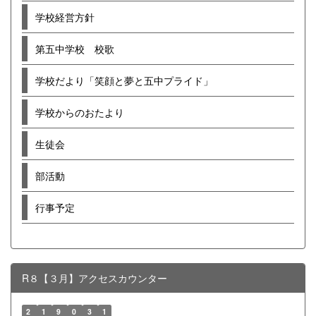
学校経営方針
第五中学校 校歌
学校だより「笑顔と夢と五中プライド」
学校からのおたより
生徒会
部活動
行事予定
R８【３月】アクセスカウンター
2
1
9
0
3
1