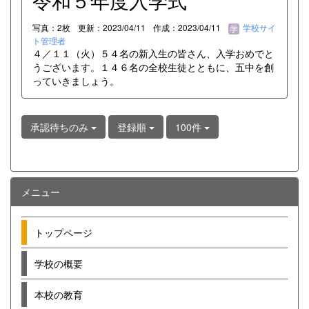
令和５年度入学式
写真：2枚
更新：2023/04/11
作成：2023/04/11
学校サイ
ト管理者
４／１１（火）５４名の新入生の皆さん、入学おめでと
うございます。１４６名の全校生徒とともに、五中を創
っていきましょう。
承認待ちのみ
登録順
100件
メニュー
トップページ
学校の概要
本校の教育