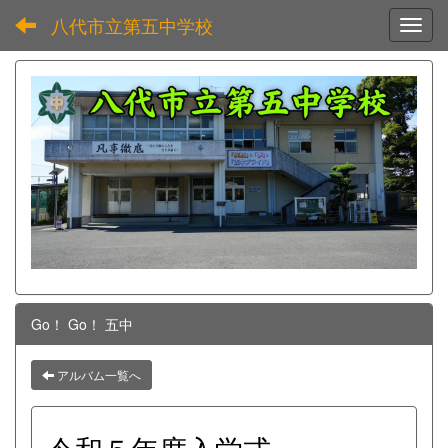
八代市立第五中学校
Toggl
Go！ Go！ 五中
アルバム一覧へ