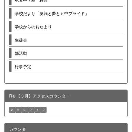
学校だより「笑顔と夢と五中プライド」
学校からのおたより
生徒会
部活動
行事予定
R８【３月】アクセスカウンター
2
2
0
7
7
0
カウンタ