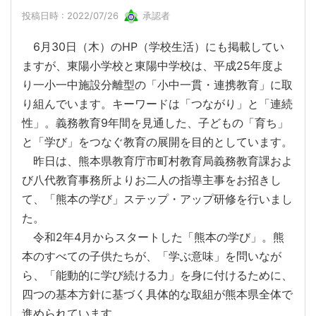
投稿日時 : 2022/07/26
承認者
6月30日（木）のHP（学校生活）にも掲載してい
ますが、東陽小学校と東陽中学校は、平成25年度よ
り一小一中施設分離型の「小中一貫・連携教育」に取
り組んでいます。キーワードは「つながり」と「連続
性」。義務教育9年間を見通した、子どもの「育ち」
と「学び」をつなぐ教育の展開を目的としています。
昨日は、熊本県教育庁市町村教育局義務教育課およ
び八代教育事務所よりお二人の指導主事をお招きし
て、「熊本の学び」ステップ・アップ研修を行いまし
た。
令和2年4月からスタートした「熊本の学び」。熊
本のすべての子供たちが、「学ぶ意味」を問いなが
ら、「能動的に学び続ける力」を身に付けるために、
四つの基本方針に基づく具体的な取組が熊本県全体で
進められています。