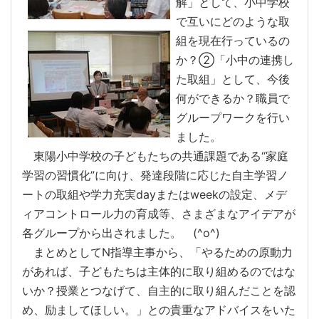
解」として、小中学校
で互いにどのような取
組を現在行っているの
か？②「小中の連携し
た取組」として、今後
何ができるか？職員で
グループワークを行い
ました。
東陽小中学校の子どもたちの共通課題である“家庭
学習の習慣化”に向け、発達段階に応じた自主学習ノ
ートの取組や学力充実dayまたはweekの設定、メデ
ィアコントロール力の育成等、さまざまなアイデアが
各グループから出されました。 (^o^)
まとめとしてN指導主事から、「やるための原動力
があれば、子どもたちは主体的に取り組めるのではな
いか？授業とつなげて、自主的に取り組んだことを認
め、励ましてほしい。」との貴重なアドバイスをいた