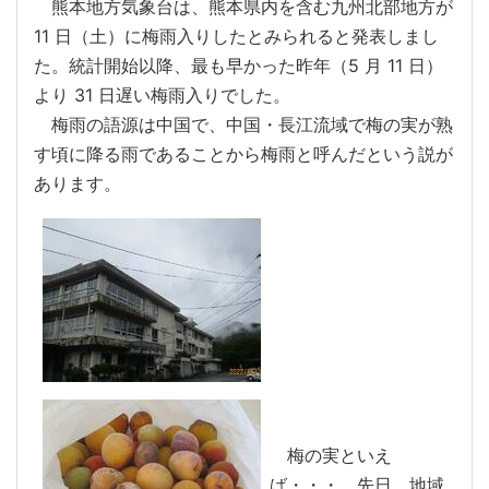
熊本地方気象台は、熊本県内を含む九州北部地方が
11 日（土）に梅雨入りしたとみられると発表しまし
た。統計開始以降、最も早かった昨年（5 月 11 日）
より 31 日遅い梅雨入りでした。
梅雨の語源は中国で、中国・長江流域で梅の実が熟
す頃に降る雨であることから梅雨と呼んだという説が
あります。
梅の実といえ
ば・・・ 先日、地域