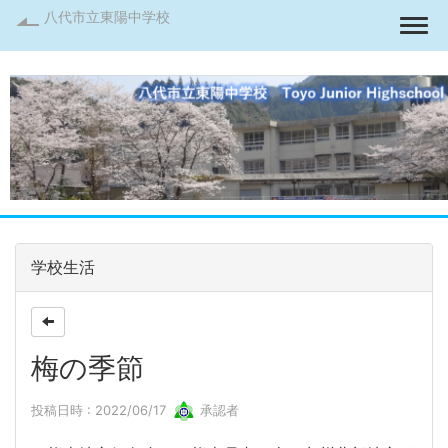
八代市立東陽中学校
Togg
学校生活
梅の季節
投稿日時 : 2022/06/17
承認者