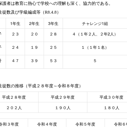
保護者は教育に熱心で学校への理解も深く、協力的である。
生徒数及び学級編成等（R8.4.8）
1年生
2年生
3年生
チャレンジ1組
子
２３
２０
２８
４（１年２人、２年2人）
子
２４
１９
２５
１（１年１名）
計
４７
３９
５３
５
生徒数の推移（平成２８年度～令和８年度）
平成２８年度
平成２９年度
平成３０年度
２０２人
１９０人
１８０人
令和３年度
令和４年度
令和５年度
令和６