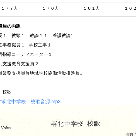
１７７人
１７０人
１６１人
１６
職員の内訳
１ 教頭１ 教諭１１ 養護教諭1
事務職員１ 学校主事１
指導コーディネーター１
支援教育支援員２
業務支援員兼
地域学校協働活動推進員1
 校歌
生”苓北中学校 校歌音源.mp3