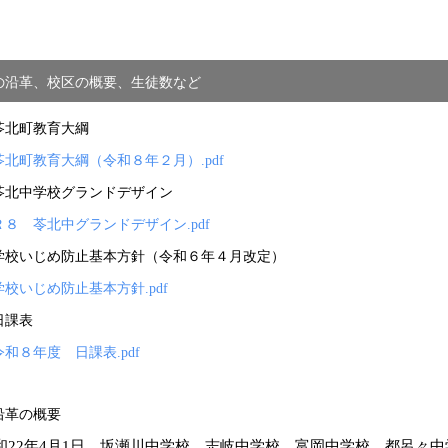
の沿革、校区の概要、生徒数など
苓北町教育大綱
苓北町教育大綱（令和８年２月）.pdf
苓北中学校グランドデザイン
Ｒ８ 苓北中グランドデザイン.pdf
学校いじめ防止基本方針（令和６年４月改定）
学校いじめ防止基本方針.pdf
日課表
令和８年度 日課表.pdf
沿革の概要
和22年4月1日 坂瀬川中学校、志岐中学校、富岡中学校、都呂々