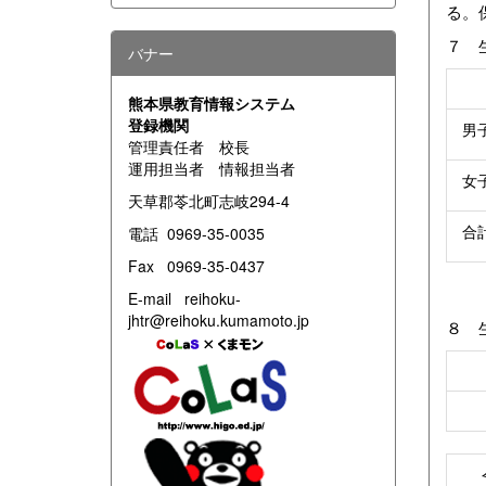
る。
７ 
バナー
熊本県教育情報システム
登録機関
男
管理責任者 校長
運用担当者 情報担当者
女
天草郡苓北町志岐294-4
合
電話 0969-35-0035
Fax 0969-35-0437
E-mail reihoku-
jhtr@reihoku.kumamoto.jp
８ 