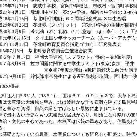
和25年3月31日 志岐中学校、富岡中学校は、志岐村・富岡町学校
成27年4月1日 坂瀬川中学校、苓北中学校、都呂々中学校の３校
成28年1月15日 苓北町町制施行６０周年記念式典 ３年生合唱
成29年6月25日 苓北魂（スピリット）【苓北中学校の生徒が目指
成30年3月9日 苓北魂（れ）礼儀 （い）意志 （ほ）奉仕 （く）工
和元年10月15日 タイ王国少年サッカーチーム（ムーパ・アカデ
和3年11月17日 苓北町教育委員会指定 学力向上研究発表会
和5年7月5日 苓北町教育委員会主催総合訪問
和６年７月17日 福岡大学連携「スプラウト」開始(～令和8年度)
和７年8月8日 拉致問題に関する中学生サミット(東京)参加 平井
令和7年度北朝鮮拉致問題解決に向けた講演会(12
和7年9月10日 線状降水帯発生による遅延登校(3時間)、西川内土
校区の概要
北町は人口5.951人（R8.5.1）、面積６７．０９ｋｍ２で、天
西は天草灘の大海原を望み、北は波静かな千々石灘を隔てて島原半
候と豊かな資源、自然の緑とすばらしい景観に恵まれている。
で最も古い歴史をもつ志岐氏の居城があり、明治になり県庁の支
政治・文化の中心であった。本校区は伝統の重みがあり、住民あげ
る。
基礎となっている農業、水産業についても研究心が旺盛で、時代