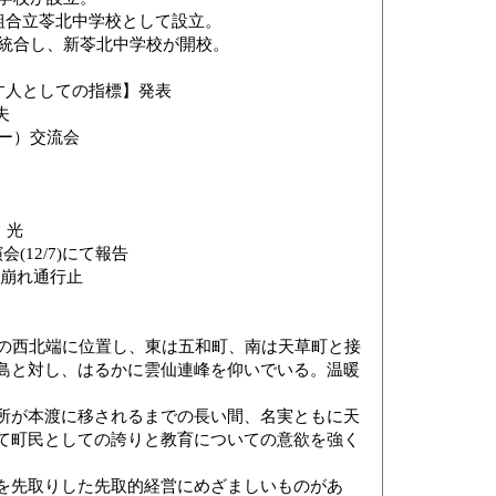
組合立苓北中学校として設立。
が統合し、新苓北中学校が開校。
す人としての指標】発表
夫
ミー）交流会
 光
/7)にて報告
砂崩れ通行止
草下島の西北端に位置し、東は五和町、南は天草町と接
島と対し、はるかに雲仙連峰を仰いでいる。温暖
所が本渡に移されるまでの長い間、名実ともに天
て町民としての誇りと教育についての意欲を強く
を先取りした先取的経営にめざましいものがあ