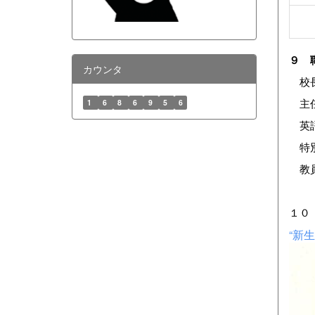
９ 
カウンタ
校長
1
6
8
6
9
5
6
主任
英語
特別
教員
１０
“新