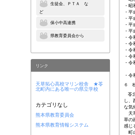
生徒会、ＰＴＡ な
・昭
ど
・平
・平
保小中高連携
・平
・平
県教育委員会から
・令
・令
・令
・令
・令
リンク
※
・令
天草拓心高校マリン校舎 ★苓
６ 
北町内にある唯一の県立学校
苓
し、
カテゴリなし
な気
天草
熊本県教育委員会
草の
熊本県教育情報システム
感じ
町の