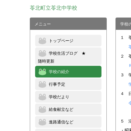
苓北町立苓北中学校
メニュー
学校
１ 
トップページ
学校生活ブログ ★
２ 
随時更新
学校の紹介
３ 
行事予定
４ 
学校だより
給食献立など
進路通信など
５ 
・昭