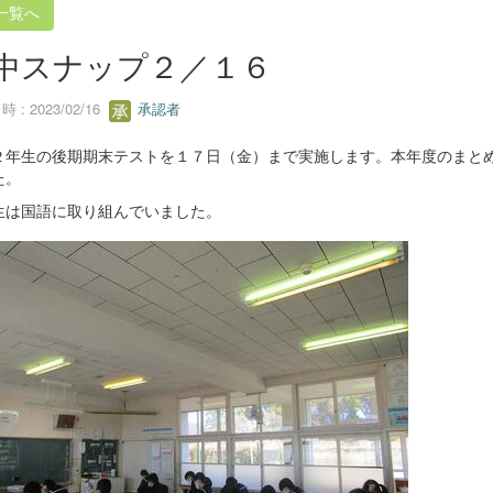
一覧へ
中スナップ２／１６
 : 2023/02/16
承認者
２年生の後期期末テストを１７日（金）まで実施します。本年度のまと
た。
生は国語に取り組んでいました。