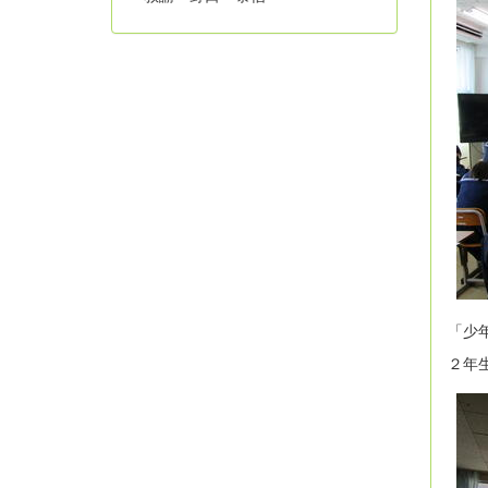
「少
２年