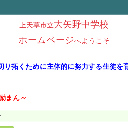
大矢野中学校
上天草市立
ホームページ
へようこそ
切り拓くために主体的に努力する生徒を
に励まん～
グ