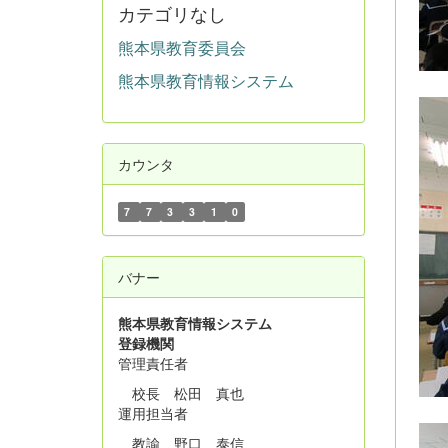
カテゴリなし
熊本県教育委員会
熊本県教育情報システム
カウンタ
7
7
3
3
1
0
バナー
熊本県教育情報システム
登録機関
管理責任者
校長 松田 真也
運用担当者
教諭 野口 泰信