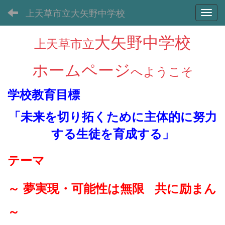
上天草市立大矢野中学校
Toggl
大矢野中学校
上天草市立
ホームページ
へようこそ
学校教育目標
「未来を切り拓くために主体的に努力
する生徒を育成する
」
テーマ
～ 夢実現・可能性は無限 共に励まん
～