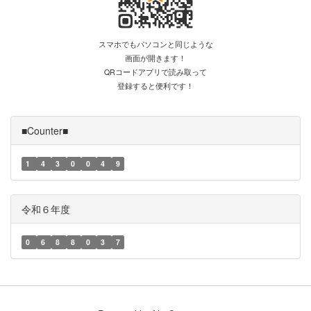
スマホでもパソコンと同じような
画面が開きます！
QRコードアプリで読み取って
登録すると便利です！
■Counter■
1
4
3
0
0
4
9
令和６年度
0
6
8
8
0
3
7