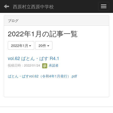
西原村立西原中学校
Toggl
ブログ
2022年1月の記事一覧
2022年1月
20件
vol.62 ばとん・ぱす R4.1
投稿日時 : 2022/01/24
承認者
ばとん・ぱすvol.62（令和4年1月発行）.pdf