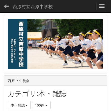
西原村立西原中学校
Toggl
西原中 生徒会
カテゴリ:本・雑誌
本・雑誌
100件