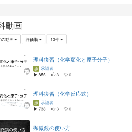
科動画
ての動画
評価順
10件
理科復習（化学変化と原子分子）
承認者
856
3
0
理科復習（化学反応式）
承認者
738
3
0
顕微鏡の使い方