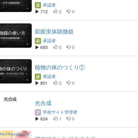
承認者
712
2
0
双眼実体顕微鏡
承認者
693
0
0
植物の体のつくり①
承認者
801
2
0
光合成
学校サイト管理者
624
1
0