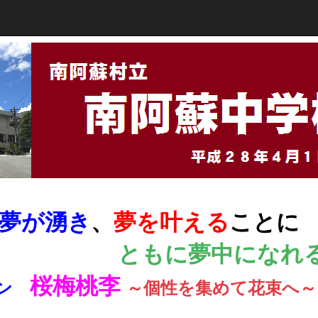
夢が湧き
、
夢を叶える
ことに
ともに夢
中になれ
桜梅桃李
ガン
～個性を集めて花束へ～