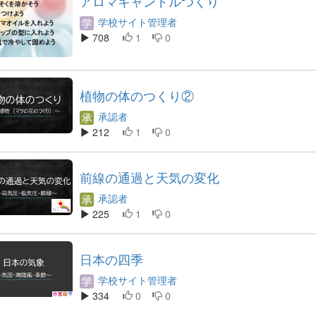
アロマキャンドルつくり
学校サイト管理者
708
1
0
植物の体のつくり②
承認者
212
1
0
前線の通過と天気の変化
承認者
225
1
0
日本の四季
学校サイト管理者
334
0
0