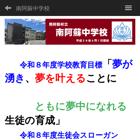
南阿蘇中学校
Toggl
「
夢が
令和８年度学校教育目標
湧き
、
夢を叶える
ことに
ともに夢
中になれる
生徒の育成
」
令和８年度生徒会スローガン