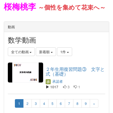
桜梅桃李
～個性を集めて花束へ～
動画
数学動画
全ての動画
新着順
1件
２年生用復習問題③ 文字と
式（基礎）
承認者
1017
3
1
1
2
3
4
5
6
7
8
9
»