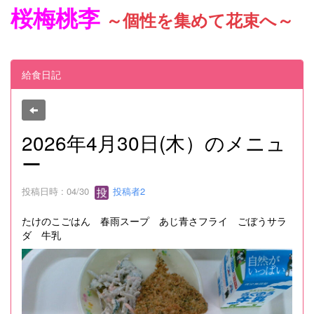
桜梅桃李
～個性を集めて花束へ～
給食日記
2026年4月30日(木）のメニュ
ー
投稿日時 : 04/30
投稿者2
たけのこごはん 春雨スープ あじ青さフライ ごぼうサラ
ダ 牛乳