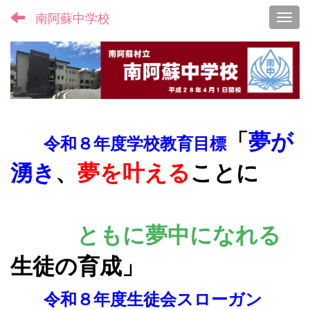
南阿蘇中学校
Toggl
「
夢が
令和８年度学校教育目標
湧き
、
夢を叶える
ことに
ともに夢
中になれる
生徒の育成
」
令和８年度生徒会スローガン