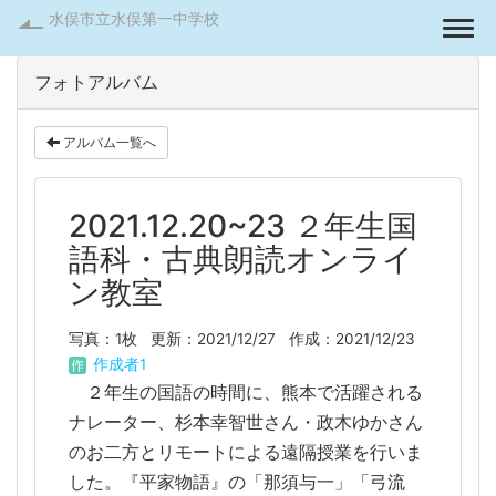
水俣市立水俣第一中学校
Togg
フォトアルバム
アルバム一覧へ
2021.12.20~23 ２年生国
語科・古典朗読オンライ
ン教室
写真：1枚
更新：2021/12/27
作成：2021/12/23
作成者1
２年生の国語の時間に、熊本で活躍される
ナレーター、杉本幸智世さん・政木ゆかさん
のお二方とリモートによる遠隔授業を行いま
した。『平家物語』の「那須与一」「弓流