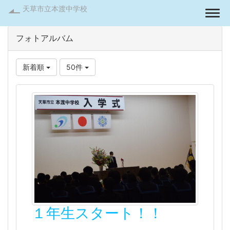
天草市立本渡中学校
Togg
フォトアルバム
新着順
50件
１年生スタート！！