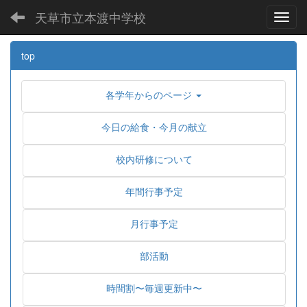
天草市立本渡中学校
Toggl
top
各学年からのページ
今日の給食・今月の献立
校内研修について
年間行事予定
月行事予定
部活動
時間割〜毎週更新中〜