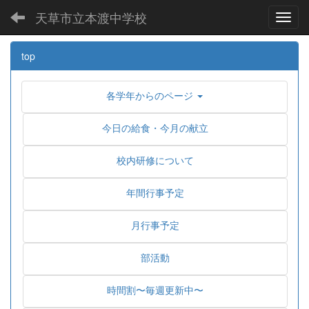
天草市立本渡中学校
Toggl
top
各学年からのページ
今日の給食・今月の献立
校内研修について
年間行事予定
月行事予定
部活動
時間割〜毎週更新中〜