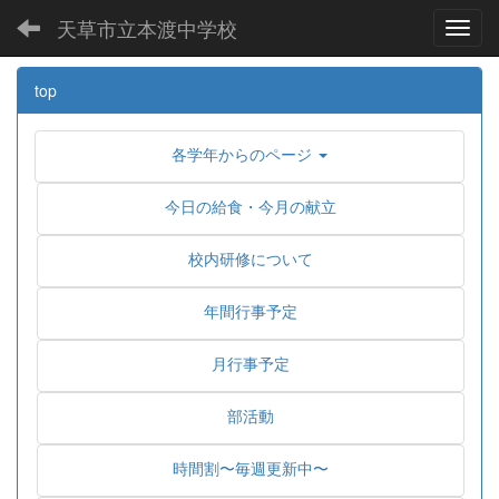
天草市立本渡中学校
Toggl
top
各学年からのページ
今日の給食・今月の献立
校内研修について
年間行事予定
月行事予定
部活動
時間割〜毎週更新中〜