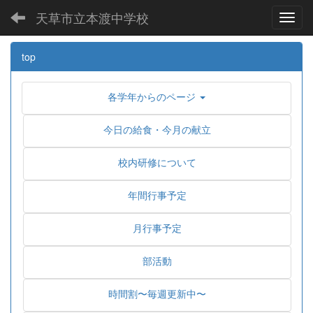
天草市立本渡中学校
Toggl
top
各学年からのページ
今日の給食・今月の献立
校内研修について
年間行事予定
月行事予定
部活動
時間割〜毎週更新中〜