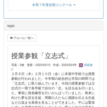
令和７年度合唱コンクール
topic
アルバム一覧へ
授業参観「立志式」
写真：0枚
更新：2023/02/10
作成：2023/02/09
投稿者
2
２月９日（木）２月１０日（金）に本渡中学校では授業
参観が行われました。今学期の総合的な学習の時間では
「立志式」に取り組んでいます。今回の授業参観では立
志式の一環で各学級で自分の「志」を語る会を行いまし
た。事前に発表練習を行いがんばっていました。将来に
向けた夢を語る生徒、周囲の人たちに感謝を伝える生徒
など心温まる発表を見ることができました。中には緊張
している表情の生徒もいましたが、堂々と自分の発表を